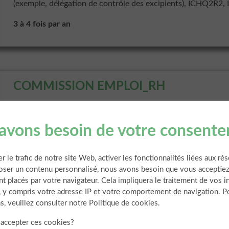
(exemple, délégation de contrôle des excipients), ICHQ2R2
3 à 4 fois par an
COMMISSION EMPLOI_RH
Depuis juillet 2021
avons besoin de votre consent
Animée par
François Marteau – Unither Industries
er le trafic de notre site Web, activer les fonctionnalités liées aux ré
oser un contenu personnalisé, nous avons besoin que vous acceptiez
Allison Fleury – Movianto
t placés par votre navigateur. Cela impliquera le traitement de vos 
, y compris votre adresse IP et votre comportement de navigation. P
Cyrille Jeune – Nexbiome Therapeutics
s, veuillez consulter notre Politique de cookies.
Échanger entre pairs sur des bonnes pratiques ou autres suje
accepter ces cookies?