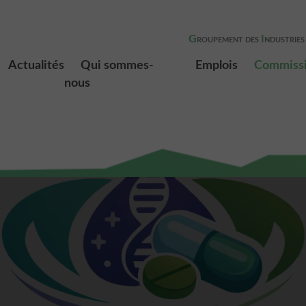
G
I
ROUPEMENT DES
NDUSTRIES
Actualités
Qui sommes-
Emplois
Commiss
nous
Présentation
Membres
Le bureau