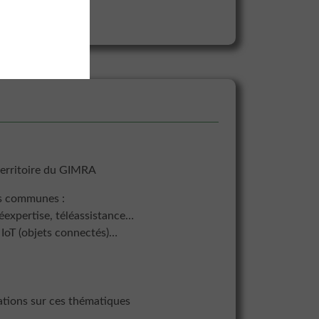
 territoire du GIMRA
es communes :
léexpertise, téléassistance…
, IoT (objets connectés)…
ations sur ces thématiques