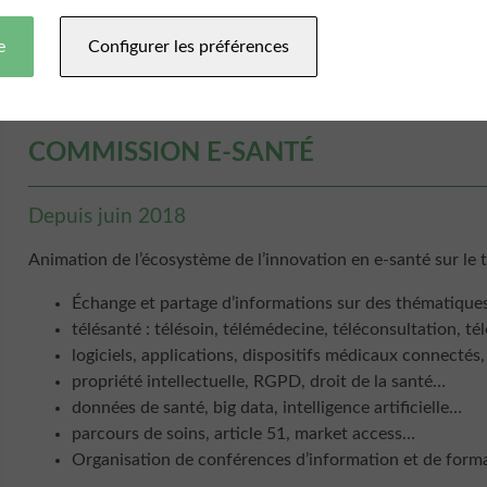
4 fois par an
e
Configurer les préférences
COMMISSION E-SANTÉ
Depuis juin 2018
Animation de l’écosystème de l’innovation en e-santé sur le
Échange et partage d’informations sur des thématiqu
télésanté : télésoin, télémédecine, téléconsultation, té
logiciels, applications, dispositifs médicaux connectés
propriété intellectuelle, RGPD, droit de la santé…
données de santé, big data, intelligence artificielle…
parcours de soins, article 51, market access…
Organisation de conférences d’information et de form