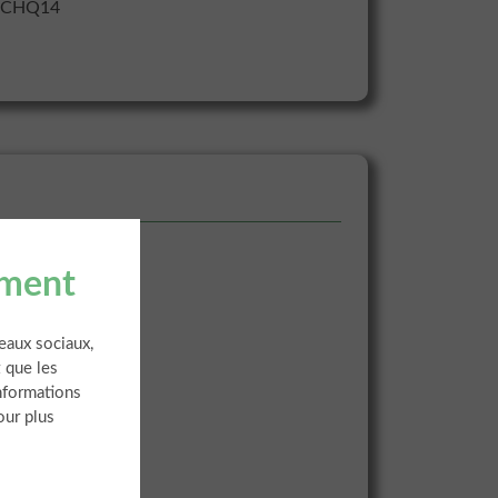
, ICHQ14
ement
seaux sociaux,
 que les
informations
our plus
ts.